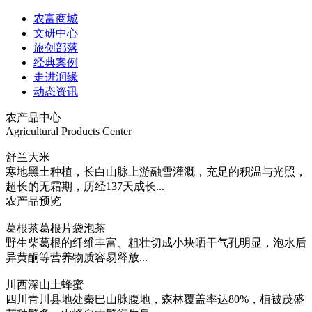
农富商城
文研中心
旅创部落
经典案例
走进润缘
动态资讯
农产品中心
Agricultural Products Center
舒兰大米
寒地黑土种植，长白山脉上游融雪灌溉，充足的积温与光照，
超长的无霜期，历经137天成长...
农产品预览
葛根茶葛根片袋泡茶
野生柴葛根的纤维丰富、粗壮切成小块晒干气孔明显，泡水后
异黄酮等营养物质容易释放...
川西深山土蜂蜜
四川青川县地处秦巴山脉腹地，森林覆盖率达80%，植被茂盛